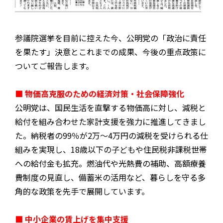
参議院選挙を目前に控えた今、公明党の「政治に責任
を果たす」決意とこれまでの成果、今後の重点政策に
ついてご報告します。
■ 物価高克服のための経済対策・社会保障強化
公明党は、国民生活を直撃する物価高に対し、減税と
給付を組み合わせた家計支援を強力に推進してきまし
た。納税者の99％が2万～4万円の減税を受けられる仕
組みを実現し、18歳以下の子どもや住民税非課税世帯
への給付金も拡充。燃油代や光熱費の補助、高額療養
費制度の見直し、備蓄米の活用など、暮らしを守る多
角的な政策を先手で展開しています。
■ 中小企業の賃上げを集中支援