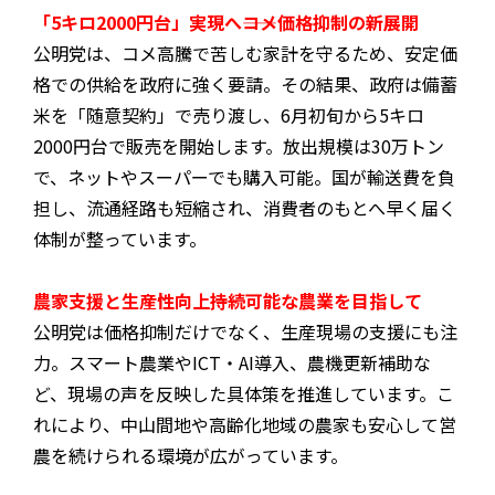
「5キロ2000円台」実現へ――コメ価格抑制の新展開
公明党は、コメ高騰で苦しむ家計を守るため、安定価
格での供給を政府に強く要請。その結果、政府は備蓄
米を「随意契約」で売り渡し、6月初旬から5キロ
2000円台で販売を開始します。放出規模は30万トン
で、ネットやスーパーでも購入可能。国が輸送費を負
担し、流通経路も短縮され、消費者のもとへ早く届く
体制が整っています。
農家支援と生産性向上――持続可能な農業を目指して
公明党は価格抑制だけでなく、生産現場の支援にも注
力。スマート農業やICT・AI導入、農機更新補助な
ど、現場の声を反映した具体策を推進しています。こ
れにより、中山間地や高齢化地域の農家も安心して営
農を続けられる環境が広がっています。