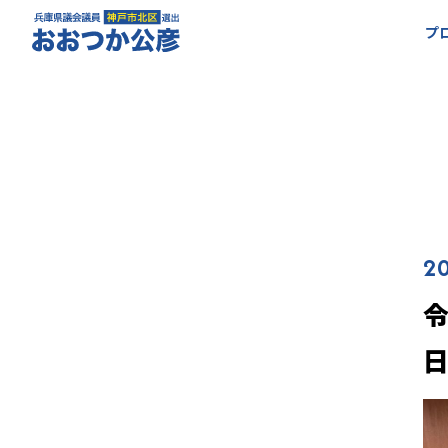
プ
20
令