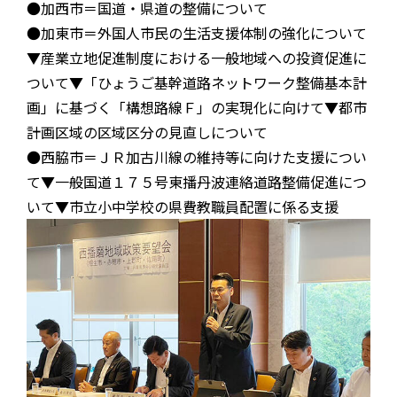
●加西市＝国道・県道の整備について
●加東市＝外国人市民の生活支援体制の強化について
▼産業立地促進制度における一般地域への投資促進に
ついて▼「ひょうご基幹道路ネットワーク整備基本計
画」に基づく「構想路線Ｆ」の実現化に向けて▼都市
計画区域の区域区分の見直しについて
●西脇市＝ＪＲ加古川線の維持等に向けた支援につい
て▼一般国道１７５号東播丹波連絡道路整備促進につ
いて▼市立小中学校の県費教職員配置に係る支援