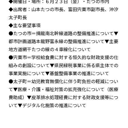
◆開催日・場所：６月２３日（金）・たつの市内
◆出席者：山本たつの市長、富田宍粟市副市長、沖汐
太子町長
◆主な要望事項
●たつの市＝揖龍南北幹線道路の整備推進について▼
都市計画道路本龍野富永線の整備推進について▼主要
地方道網干たつの線の４車線化について
●宍粟市＝学校給食費に対する恒久的な財政支援の仕
組みの創設について▼県民緑税事業に係る県主体での
事業実施について▼基盤整備事業の推進について
●太子町＝幼児教育無償化に伴う町負担の軽減につい
て▼医療・介護・福祉対策の拡充強化について（医療
費助成）▼皮革排水処理経費に対する財政支援等につ
いて▼デジタル化施策の推進について