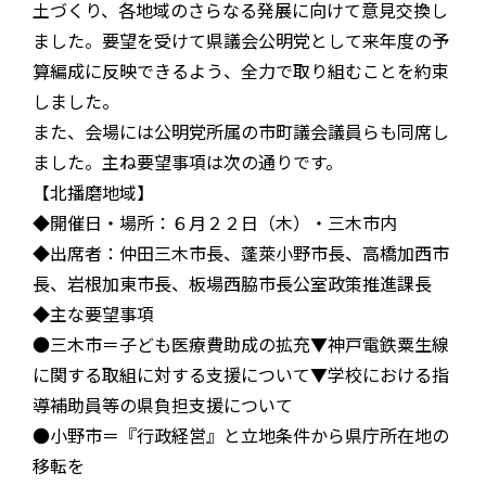
土づくり、各地域のさらなる発展に向けて意見交換し
ました。要望を受けて県議会公明党として来年度の予
算編成に反映できるよう、全力で取り組むことを約束
しました。
また、会場には公明党所属の市町議会議員らも同席し
ました。主ね要望事項は次の通りです。
【北播磨地域】
◆開催日・場所：６月２２日（木）・三木市内
◆出席者：仲田三木市長、蓬萊小野市長、高橋加西市
長、岩根加東市長、板場西脇市長公室政策推進課長
◆主な要望事項
●三木市＝子ども医療費助成の拡充▼神戸電鉄粟生線
に関する取組に対する支援について▼学校における指
導補助員等の県負担支援について
●小野市＝『行政経営』と立地条件から県庁所在地の
移転を