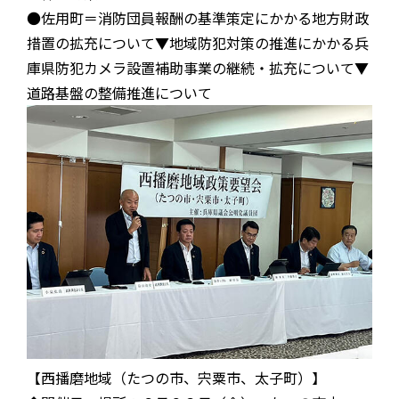
●佐用町＝消防団員報酬の基準策定にかかる地方財政
措置の拡充について▼地域防犯対策の推進にかかる兵
庫県防犯カメラ設置補助事業の継続・拡充について▼
道路基盤の整備推進について
【西播磨地域（たつの市、宍粟市、太子町）】