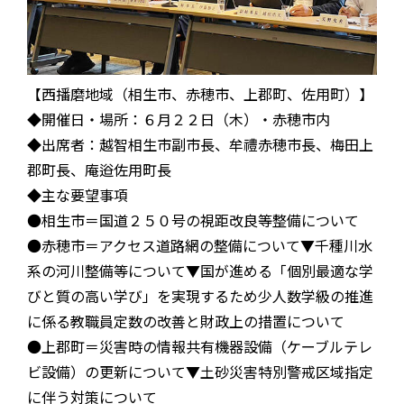
【西播磨地域（相生市、赤穂市、上郡町、佐用町）】
◆開催日・場所：６月２２日（木）・赤穂市内
◆出席者：越智相生市副市長、牟禮赤穂市長、梅田上
郡町長、庵逧佐用町長
◆主な要望事項
●相生市＝国道２５０号の視距改良等整備について
●赤穂市＝アクセス道路網の整備について▼千種川水
系の河川整備等について▼国が進める「個別最適な学
びと質の高い学び」を実現するため少人数学級の推進
に係る教職員定数の改善と財政上の措置について
●上郡町＝災害時の情報共有機器設備（ケーブルテレ
ビ設備）の更新について▼土砂災害特別警戒区域指定
に伴う対策について