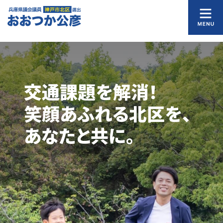
交
通
課
題
を
解
消
！
笑
顔
あ
ふ
れ
る
北
区
を
、
あ
な
た
と
共
に
。
住
み
よ
い
ま
ち
！
北
区
へ
！
希
望
と
挑
戦
で