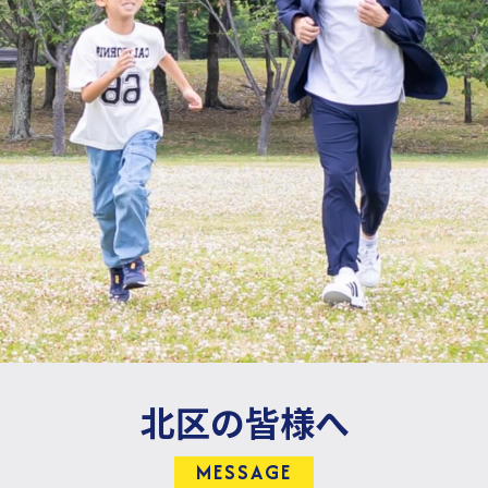
未
来
へ
つ
な
ぐ
！
「もっときたくなる北区へ！」
お
お
つ
か
公
彦
北区の皆様へ
MESSAGE