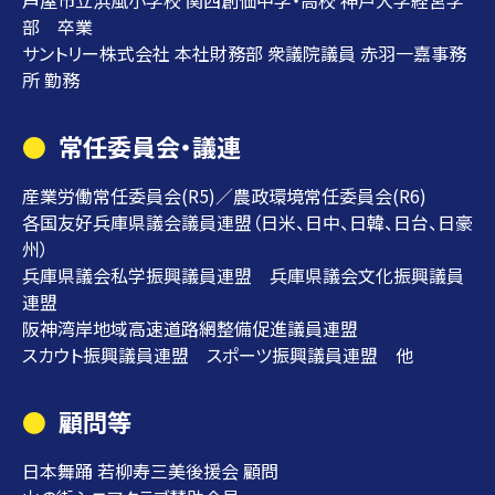
芦屋市立浜風小学校 関西創価中学・高校 神戸大学経営学
部 卒業
サントリー株式会社 本社財務部 衆議院議員 赤羽一嘉事務
所 勤務
常任委員会・議連
産業労働常任委員会(R5)／農政環境常任委員会(R6)
各国友好兵庫県議会議員連盟（日米、日中、日韓、日台、日豪
州）
兵庫県議会私学振興議員連盟 兵庫県議会文化振興議員
連盟
阪神湾岸地域高速道路網整備促進議員連盟
スカウト振興議員連盟 スポーツ振興議員連盟 他
顧問等
日本舞踊 若柳寿三美後援会 顧問