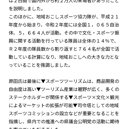
は２日間で国内外から約２万人の来場者があったこと
を説明しました。
このほかに、地域おこしスポーツ協力隊が、平成２１
年度から始まり、令和２年度には全国１，０６５自治
体、５，６６４人が活動。その中で文化・スポーツ振
興に関する活動を行っている隊員は全体の１４％で、
Ｒ２年度の隊員数から割り返すと７６４名が全国で活
動している計算になり、地域おこしへの大きな力とな
っていることを強調しました。
原田氏は最後に▼スポーツツーリズムは、商品開発の
自由度は高い▼ツーリズム産業は裾野が広く、多くの
ステークホルダーが関係する▼スポーツ×文化×観光
によるマーケットの拡張が可能▼司令塔としての地域
スポーツコミッションの設立などが重要となることを
指摘し、県内での推進への県議会公明党の活動に期待