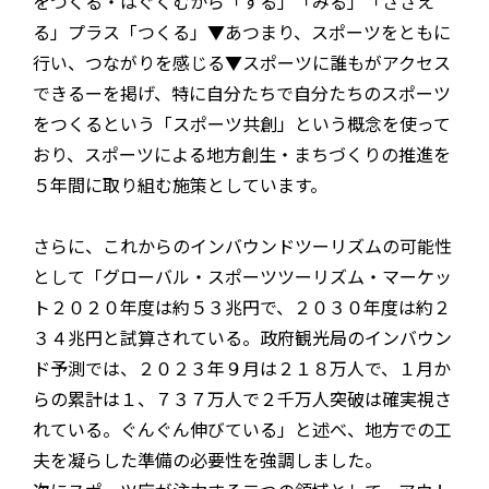
をつくる・はぐくむから「する」「みる」「ささえ
る」プラス「つくる」▼あつまり、スポーツをともに
行い、つながりを感じる▼スポーツに誰もがアクセス
できるーを掲げ、特に自分たちで自分たちのスポーツ
をつくるという「スポーツ共創」という概念を使って
おり、スポーツによる地方創生・まちづくりの推進を
５年間に取り組む施策としています。
さらに、これからのインバウンドツーリズムの可能性
として「グローバル・スポーツツーリズム・マーケッ
ト２０２０年度は約５３兆円で、２０３０年度は約２
３４兆円と試算されている。政府観光局のインバウン
ド予測では、２０２３年９月は２１８万人で、１月か
らの累計は１、７３７万人で２千万人突破は確実視さ
れている。ぐんぐん伸びている」と述べ、地方での工
夫を凝らした準備の必要性を強調しました。