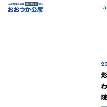
プ
20
院